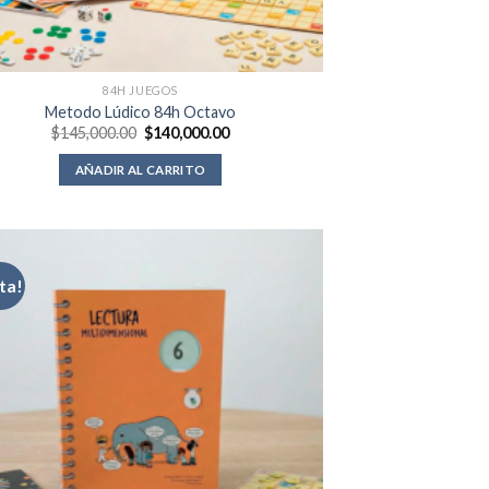
84H JUEGOS
Metodo Lúdico 84h Octavo
El
El
$
145,000.00
$
140,000.00
precio
precio
original
actual
AÑADIR AL CARRITO
era:
es:
$145,000.00.
$140,000.00.
ta!