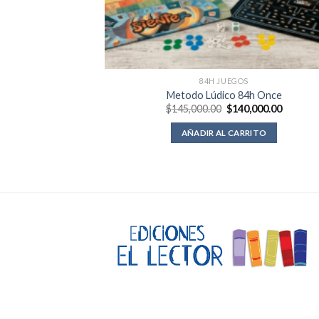
84H JUEGOS
Metodo Lúdico 84h Once
El
El
$
145,000.00
$
140,000.00
precio
precio
original
actual
AÑADIR AL CARRITO
era:
es:
$145,000.00.
$140,00