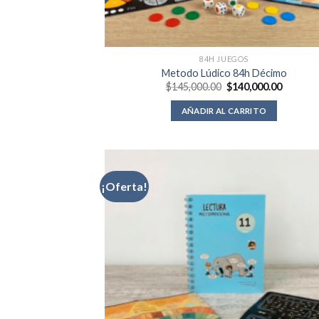
84H JUEGOS
Metodo Lúdico 84h Décimo
El
El
$
145,000.00
$
140,000.00
precio
precio
original
actual
AÑADIR AL CARRITO
era:
es:
$145,000.00.
$140,00
¡Oferta!