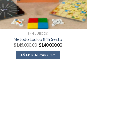
84H JUEGOS
Metodo Lúdico 84h Sexto
El
El
$
145,000.00
$
140,000.00
precio
precio
original
actual
AÑADIR AL CARRITO
era:
es:
$145,000.00.
$140,000.00.