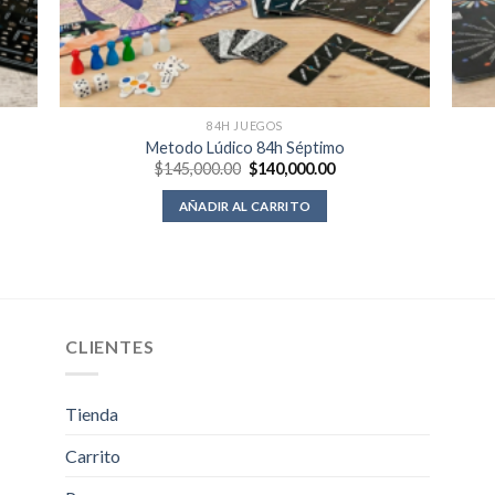
84H JUEGOS
Metodo Lúdico 84h Séptimo
El
El
$
145,000.00
$
140,000.00
precio
precio
original
actual
AÑADIR AL CARRITO
era:
es:
0.00.
$145,000.00.
$140,000.00.
CLIENTES
Tienda
Carrito