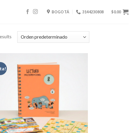
BOGOTÁ
3144230808
$
0.00
esults
ta!