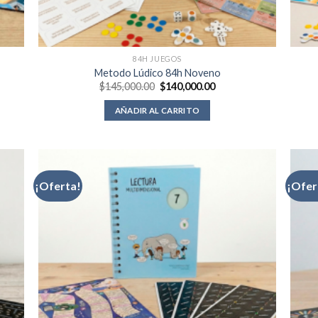
84H JUEGOS
Metodo Lúdico 84h Noveno
El
El
$
145,000.00
$
140,000.00
precio
precio
original
actual
AÑADIR AL CARRITO
era:
es:
0.00.
$145,000.00.
$140,000.00.
¡Oferta!
¡Ofer